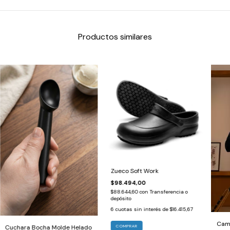
Productos similares
Zueco Soft Work
$98.494,00
$88.644,60
con
Transferencia o
depósito
6
cuotas sin interés de
$16.415,67
Cami
Cuchara Bocha Molde Helado
COMPRAR