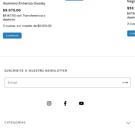
Neg
Aluminio Enterizo Goody
$53.
$9.075,00
$47.8
$8.167,50
con
Transferencia o
depós
depósito
3
cuo
3
cuotas sin interés de
$3.025,00
CO
SUSCRIBITE A NUESTRO NEWSLETTER
CATEGORÍAS