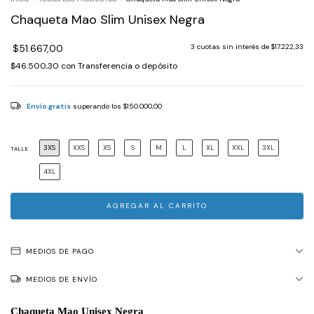
Chaqueta Mao Slim Unisex Negra
$51.667,00
3
cuotas sin interés de
$17.222,33
$46.500,30
con
Transferencia o depósito
Envío gratis
superando los
$150.000,00
3XS
XXS
XS
S
M
L
XL
XXL
3XL
TALLE
4XL
MEDIOS DE PAGO
MEDIOS DE ENVÍO
Chaqueta Mao Unisex Negra