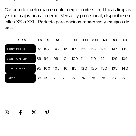
Casaca de cuello mao en color negro, corte slim. Líneas limpias 
y silueta ajustada al cuerpo. Versátil y profesional, disponible en 
talles XS a XXL. Perfecta para cocinas modernas y equipos de 
sala.
Talles
XS
S
M
L
XL
XXL
3XL
4XL
5XL
6XL
97
102
107
112
117
122
127
132
137
142
CONT. PECHO
89
94
99
104
109
114
119
124
129
134
CONT. CINTURA
95
100
105
110
115
120
125
130
135
140
CONT. CADERA
68
69
71
71
72
74
75
75
76
77
LARGO