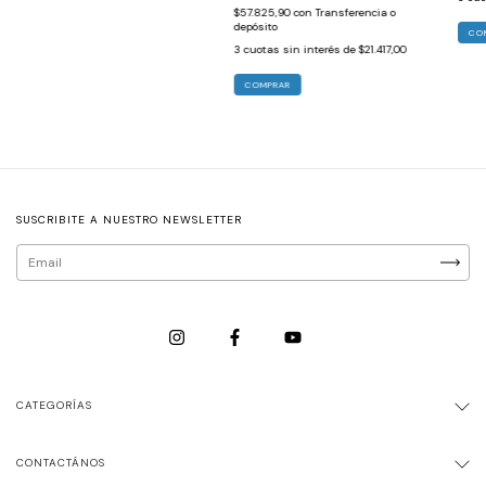
$57.825,90
con
Transferencia o
depósito
CO
3
cuotas sin interés de
$21.417,00
COMPRAR
SUSCRIBITE A NUESTRO NEWSLETTER
CATEGORÍAS
CONTACTÁNOS