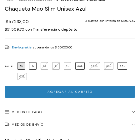
Chaqueta Mao Slim Unisex Azul
$57.233,00
3
cuotas sin interés de
$19.077,67
$51.509,70
con
Transferencia o depósito
Envío gratis
superando los
$150.000,00
XS
S
M
L
XL
XXL
XXXL
4XL
5XL
TALLE
6XL
MEDIOS DE PAGO
MEDIOS DE ENVÍO