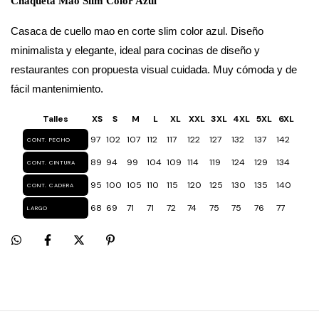
Chaqueta Mao Slim Color Azul
Casaca de cuello mao en corte slim color azul. Diseño 
minimalista y elegante, ideal para cocinas de diseño y 
restaurantes con propuesta visual cuidada. Muy cómoda y de 
fácil mantenimiento.
Talles
XS
S
M
L
XL
XXL
3XL
4XL
5XL
6XL
97
102
107
112
117
122
127
132
137
142
CONT. PECHO
89
94
99
104
109
114
119
124
129
134
CONT. CINTURA
95
100
105
110
115
120
125
130
135
140
CONT. CADERA
68
69
71
71
72
74
75
75
76
77
LARGO