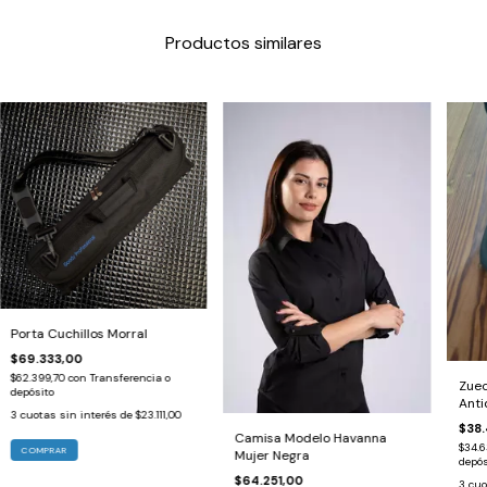
Productos similares
Porta Cuchillos Morral
$69.333,00
$62.399,70
con
Transferencia o
Zuec
depósito
Anti
3
cuotas sin interés de
$23.111,00
$38.
Camisa Modelo Havanna
$34.
Mujer Negra
depós
$64.251,00
3
cuo