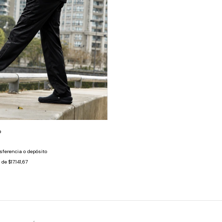
o
sferencia o depósito
s de
$17.141,67