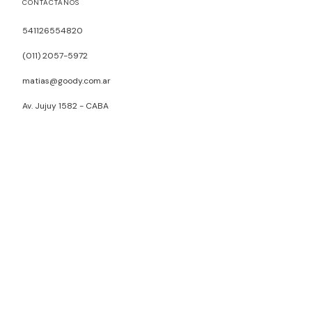
CONTACTÁNOS
541126554820
(011) 2057-5972
matias@goody.com.ar
Av. Jujuy 1582 - CABA