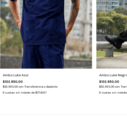
Ambo Luke Negr
Ambo Luke Azul
$102.850,00
$102.850,00
$92.565,00
con
Tran
$92.565,00
con
Transferencia o depósito
6
cuotas sin interé
6
cuotas sin interés de
$17.141,67