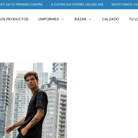
RA COMPRA
6 CUOTAS SIN INTERÉS +80.000 ARS
ENVÍO GRATIS +150.000 ARS
10
LOS PRODUCTOS
UNIFORMES
BAZAR
CALZADO
TU 