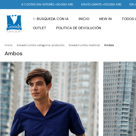
UOTAS SIN INTERÉS +80.000 ARS
ENVÍO GRATIS +150.000 ARS
10% OFF EN TU PRIME
✨ BUSQUEDA CON IA
INICIO
NEW IN
TODOS 
OUTLET
POLITICA DE DEVOLUCIÓN
Inicio
.
breadcrumbs.categoria-producto
.
breadcrumbs.medical
.
Ambos
Ambos