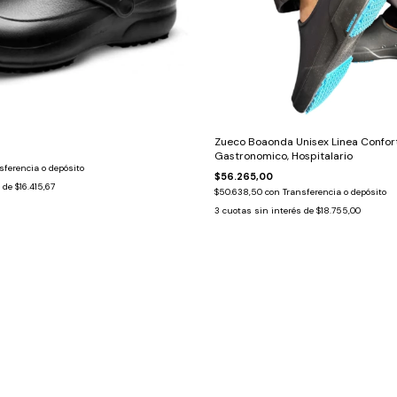
Zueco Boaonda Unisex Linea Confor
Gastronomico, Hospitalario
sferencia o depósito
$56.265,00
s de
$16.415,67
$50.638,50
con
Transferencia o depósito
3
cuotas sin interés de
$18.755,00