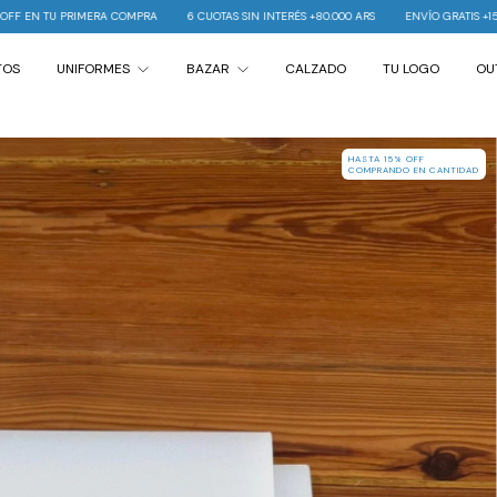
6 CUOTAS SIN INTERÉS +80.000 ARS
ENVÍO GRATIS +150.000 ARS
10% OFF EN T
TOS
UNIFORMES
BAZAR
CALZADO
TU LOGO
OU
HASTA 15% OFF
COMPRANDO EN CANTIDAD