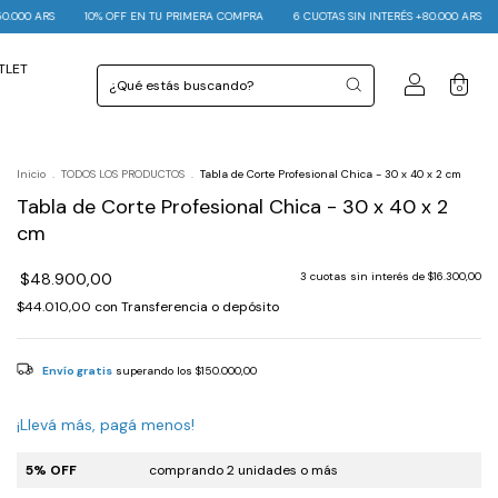
U PRIMERA COMPRA
6 CUOTAS SIN INTERÉS +80.000 ARS
ENVÍO GRATIS +150.000 ARS
TLET
0
Inicio
.
TODOS LOS PRODUCTOS
.
Tabla de Corte Profesional Chica - 30 x 40 x 2 cm
Tabla de Corte Profesional Chica - 30 x 40 x 2
cm
$48.900,00
3
cuotas sin interés de
$16.300,00
$44.010,00
con
Transferencia o depósito
Envío gratis
superando los
$150.000,00
¡Llevá más, pagá menos!
5% OFF
comprando 2 unidades o más