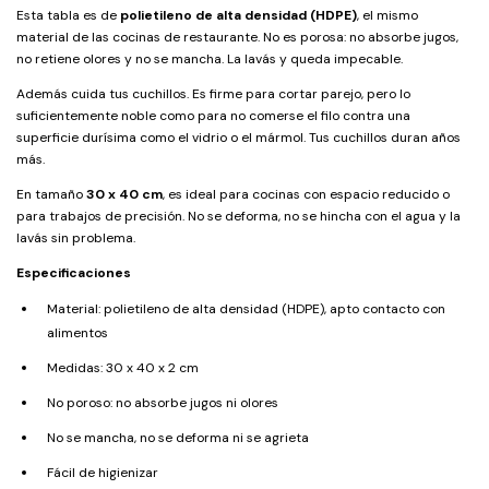
Esta tabla es de
polietileno de alta densidad (HDPE)
, el mismo
material de las cocinas de restaurante. No es porosa: no absorbe jugos,
no retiene olores y no se mancha. La lavás y queda impecable.
Además cuida tus cuchillos. Es firme para cortar parejo, pero lo
suficientemente noble como para no comerse el filo contra una
superficie durísima como el vidrio o el mármol. Tus cuchillos duran años
más.
En tamaño
30 x 40 cm
, es ideal para cocinas con espacio reducido o
para trabajos de precisión. No se deforma, no se hincha con el agua y la
lavás sin problema.
Especificaciones
Material: polietileno de alta densidad (HDPE), apto contacto con
alimentos
Medidas: 30 x 40 x 2 cm
No poroso: no absorbe jugos ni olores
No se mancha, no se deforma ni se agrieta
Fácil de higienizar