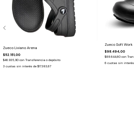
Zueco Soft Work
Zueco Liviano Arena
$98.494,00
$52.151,00
$88.644,60
con
Tran
$46.935,90
con
Transferencia o depósito
6
cuotas sin interé
3
cuotas sin interés de
$17.383,67