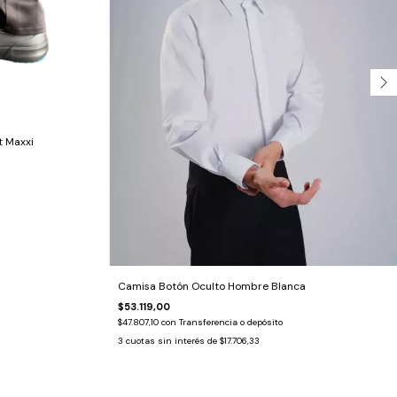
t Maxxi
Camisa Botón Oculto Hombre Blanca
$53.119,00
$47.807,10
con
Transferencia o depósito
3
cuotas sin interés de
$17.706,33