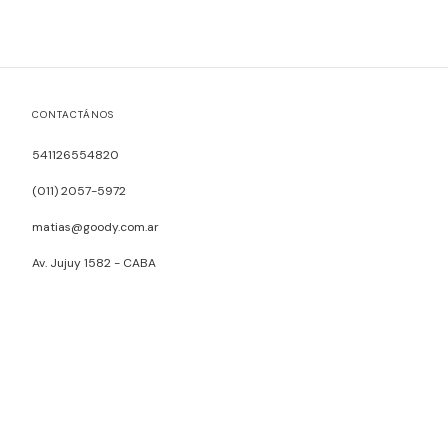
CONTACTÁNOS
541126554820
(011) 2057-5972
matias@goody.com.ar
Av. Jujuy 1582 - CABA