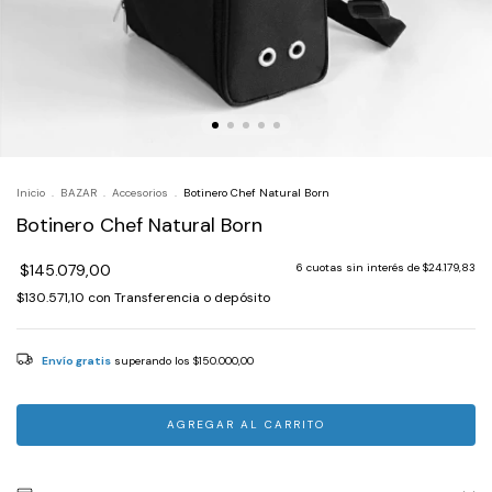
Inicio
.
BAZAR
.
Accesorios
.
Botinero Chef Natural Born
Botinero Chef Natural Born
$145.079,00
6
cuotas sin interés de
$24.179,83
$130.571,10
con
Transferencia o depósito
Envío gratis
superando los
$150.000,00