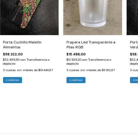
Porta Cuchillo Maletín
Frapera Led Transparente a
Port
Alimentos
Pilas RGB
Verd
$58.322,00
$15.488,00
$58.
$52.489,80
con
Transferencia o
$13.939,20
con
Transferencia o
$52.
depósito
depósito
depós
3
cuotas sin interés de
$19.440,67
3
cuotas sin interés de
$5.162,67
3
cuo