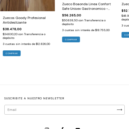
Zueco Boaonda Linea Confort
Zuec
Safe Unisex Gastronomico -
$52.
Hospitalario
$56.265,00
$46.
Zuecos Goody Profesional
depós
$50.638,50
con
Transferencia o
Antideslizante
depósito
3
cuo
$38.478,00
3
cuotas sin interés de
$18.755,00
$34.630,20
con
Transferencia o
CO
depósito
COMPRAR
3
cuotas sin interés de
$12.826,00
COMPRAR
SUSCRIBITE A NUESTRO NEWSLETTER