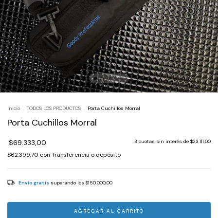
Inicio
.
TODOS LOS PRODUCTOS
.
Porta Cuchillos Morral
Porta Cuchillos Morral
$69.333,00
3
cuotas sin interés de
$23.111,00
$62.399,70
con
Transferencia o depósito
Envío gratis
superando los
$150.000,00