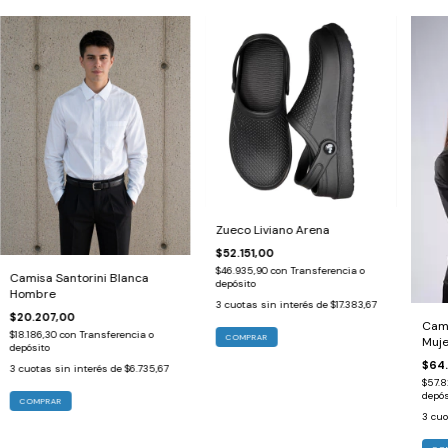
Zueco Liviano Arena
$52.151,00
$46.935,90
con
Transferencia o
Camisa Santorini Blanca
depósito
Hombre
3
cuotas sin interés de
$17.383,67
$20.207,00
Cam
$18.186,30
con
Transferencia o
COMPRAR
Muje
depósito
$64.
3
cuotas sin interés de
$6.735,67
$57.
depós
COMPRAR
3
cuo