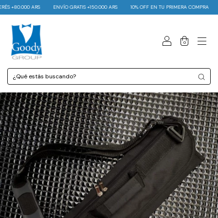
 +80.000 ARS
ENVÍO GRATIS +150.000 ARS
10% OFF EN TU PRIMERA COMPRA
6 
0