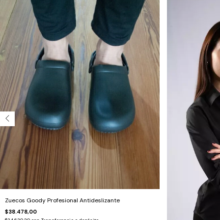
Zuecos Goody Profesional Antideslizante
$38.478,00