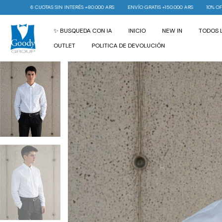
S +80.000 ARS
ENVÍO GRATIS +150.000 ARS
10% OFF EN TU PRIMERA COMPRA
6
✨ BUSQUEDA CON IA
INICIO
NEW IN
TODOS 
OUTLET
POLITICA DE DEVOLUCIÓN