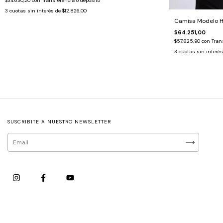
$34.630,20
con
Transferencia o depósito
3
cuotas sin interés de
$12.826,00
Camisa Modelo H
$64.251,00
$57.825,90
con
Tran
3
cuotas sin interé
SUSCRIBITE A NUESTRO NEWSLETTER