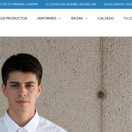
 CUOTAS SIN INTERÉS +80.000 ARS
ENVÍO GRATIS +150.000 ARS
10% OFF EN TU PRI
LOS PRODUCTOS
UNIFORMES
BAZAR
CALZADO
TU 