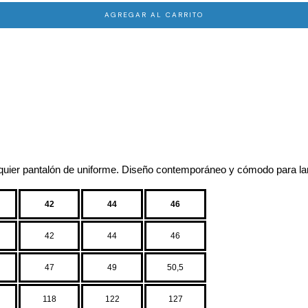
uier pantalón de uniforme. Diseño contemporáneo y cómodo para lar
42
44
46
42
44
46
47
49
50,5
118
122
127