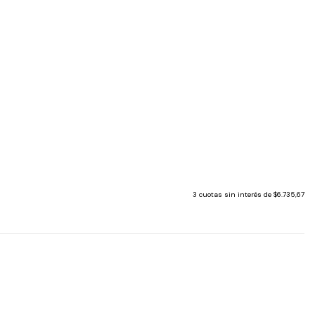
3
cuotas sin interés de
$6.735,67