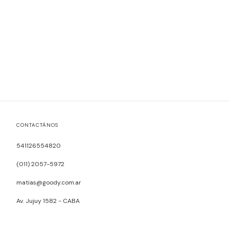
CONTACTÁNOS
541126554820
(011) 2057-5972
matias@goody.com.ar
Av. Jujuy 1582 - CABA