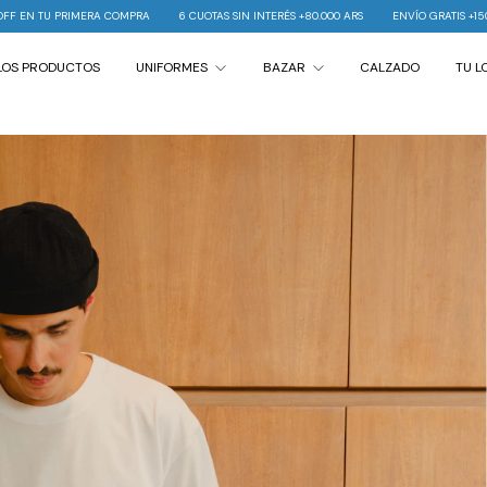
6 CUOTAS SIN INTERÉS +80.000 ARS
ENVÍO GRATIS +150.000 ARS
10% OFF EN TU 
LOS PRODUCTOS
UNIFORMES
BAZAR
CALZADO
TU 