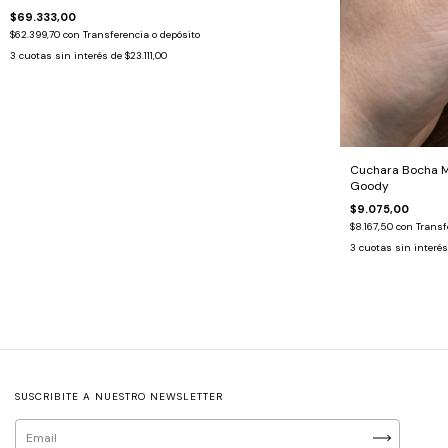
$69.333,00
$62.399,70
con
Transferencia o depósito
3
cuotas sin interés de
$23.111,00
Cuchara Bocha M
Goody
$9.075,00
$8.167,50
con
Transf
3
cuotas sin interé
SUSCRIBITE A NUESTRO NEWSLETTER