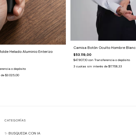
Camisa Botón Oculto Hombre Blanc
olde Helado Aluminio Enterizo
$53.119,00
$47.807,10
con
Transferencia o depósito
3
cuotas sin interés de
$17.706,33
erencia o depósito
s de
$3.025,00
CATEGORÍAS
✨ BUSQUEDA CON IA