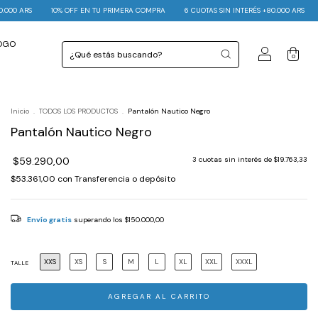
PRIMERA COMPRA
6 CUOTAS SIN INTERÉS +80.000 ARS
ENVÍO GRATIS +150.000 ARS
LOGO
0
Inicio
.
TODOS LOS PRODUCTOS
.
Pantalón Nautico Negro
Pantalón Nautico Negro
$59.290,00
3
cuotas sin interés de
$19.763,33
$53.361,00
con
Transferencia o depósito
Envío gratis
superando los
$150.000,00
XXS
XS
S
M
L
XL
XXL
XXXL
TALLE