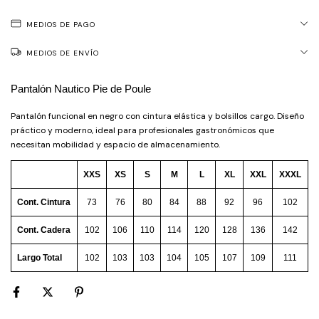
MEDIOS DE PAGO
MEDIOS DE ENVÍO
Pantalón Nautico Pie de Poule
Pantalón funcional en negro con cintura elástica y bolsillos cargo. Diseño
práctico y moderno, ideal para profesionales gastronómicos que
necesitan mobilidad y espacio de almacenamiento.
XXS
XS
S
M
L
XL
XXL
XXXL
Cont. Cintura
73
76
80
84
88
92
96
102
Cont. Cadera
102
106
110
114
120
128
136
142
Largo Total
102
103
103
104
105
107
109
111