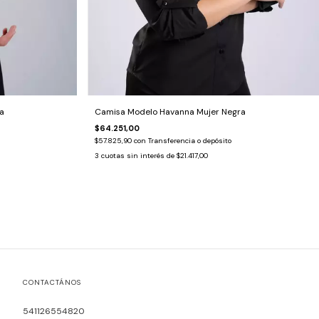
a
Camisa Modelo Havanna Mujer Negra
$64.251,00
$57.825,90
con
Transferencia o depósito
3
cuotas sin interés de
$21.417,00
CONTACTÁNOS
541126554820