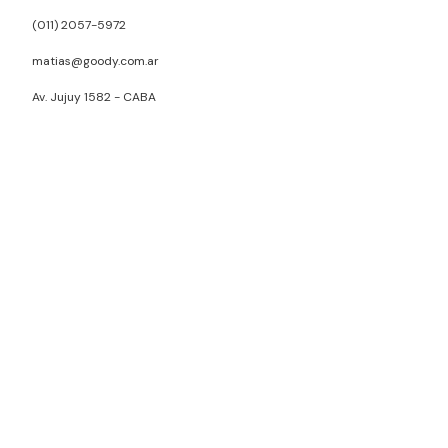
(011) 2057-5972
matias@goody.com.ar
Av. Jujuy 1582 - CABA