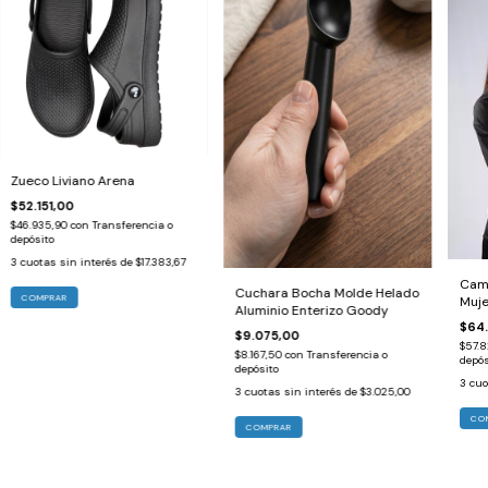
Zueco Liviano Arena
$52.151,00
$46.935,90
con
Transferencia o
depósito
3
cuotas sin interés de
$17.383,67
Cam
Cuchara Bocha Molde Helado
COMPRAR
Muje
Aluminio Enterizo Goody
$64.
$9.075,00
$57.
$8.167,50
con
Transferencia o
depós
depósito
3
cuo
3
cuotas sin interés de
$3.025,00
CO