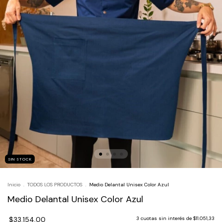
SIN STOCK
Inicio
.
TODOS LOS PRODUCTOS
.
Medio Delantal Unisex Color Azul
Medio Delantal Unisex Color Azul
$33.154,00
3
cuotas sin interés de
$11.051,33