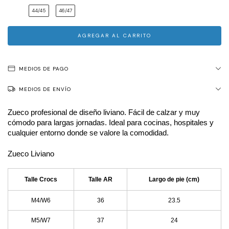
44/45
46/47
MEDIOS DE PAGO
MEDIOS DE ENVÍO
Zueco profesional de diseño liviano. Fácil de calzar y muy 
cómodo para largas jornadas. Ideal para cocinas, hospitales y 
cualquier entorno donde se valore la comodidad.
Zueco Liviano
Talle Crocs
Talle AR
Largo de pie (cm)
M4/W6
36
23.5
M5/W7
37
24