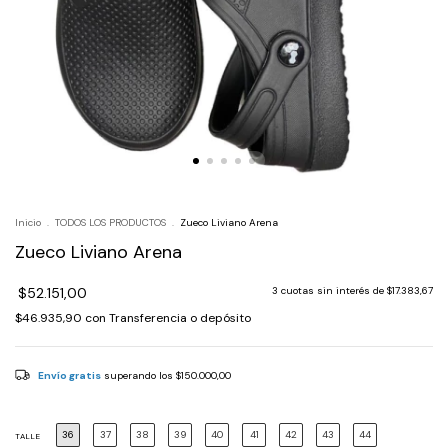
Inicio
.
TODOS LOS PRODUCTOS
.
Zueco Liviano Arena
Zueco Liviano Arena
$52.151,00
3
cuotas sin interés de
$17.383,67
$46.935,90
con
Transferencia o depósito
Envío gratis
superando los
$150.000,00
36
37
38
39
40
41
42
43
44
TALLE