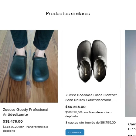
Productos similares
Zueco Boaonda Linea Confort
Safe Unisex Gastronomico -
Hospitalario
$56.265,00
Zuecos Goody Profesional
$50.638,50
con
Transferencia o
Antideslizante
depósito
$38.478,00
3
cuotas sin interés de
$18.755,00
Cami
$34.630,20
con
Transferencia o
Blan
depósito
COMPRAR
$53.