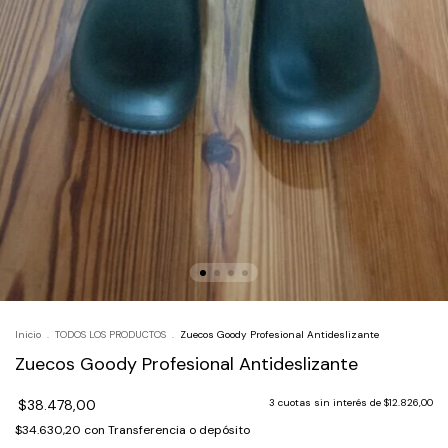
Inicio
.
TODOS LOS PRODUCTOS
.
Zuecos Goody Profesional Antideslizante
Zuecos Goody Profesional Antideslizante
$38.478,00
3
cuotas sin interés de
$12.826,00
$34.630,20
con
Transferencia o depósito