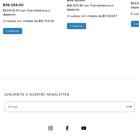
$52.151,00
Hospitalario
$88.
$56.265,00
$46.935,90
con
Transferencia o
depós
depósito
$50.638,50
con
Transferencia o
6
cuo
depósito
3
cuotas sin interés de
$17.383,67
3
cuotas sin interés de
$18.755,00
CO
COMPRAR
COMPRAR
SUSCRIBITE A NUESTRO NEWSLETTER