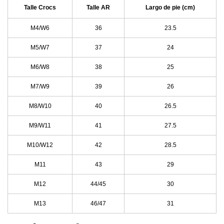
Talle Crocs
Talle AR
Largo de pie (cm)
M4/W6
36
23.5
M5/W7
37
24
M6/W8
38
25
M7/W9
39
26
M8/W10
40
26.5
M9/W11
41
27.5
M10/W12
42
28.5
M11
43
29
M12
44/45
30
M13
46/47
31