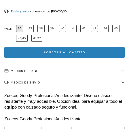
Envío gratis
superando los
$150.000,00
36
37
38
39
40
41
42
43
44
45
TALLE
44/45
46/47
MEDIOS DE PAGO
MEDIOS DE ENVÍO
Zuecos Goody Profesional Antideslizante. Diseño clásico, 
resistente y muy accesible. Opción ideal para equipar a todo el 
equipo con calzado seguro y funcional.
Zuecos Goody Profesional Antideslizante