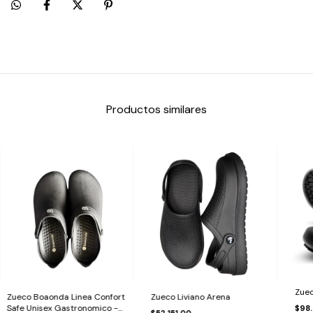
Productos similares
Zuec
Zueco Boaonda Linea Confort
Zueco Liviano Arena
Safe Unisex Gastronomico -
$98