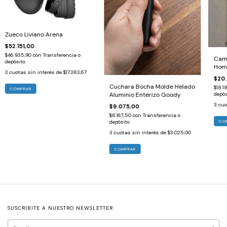
Zueco Liviano Arena
$52.151,00
$46.935,90
con
Transferencia o
Cami
depósito
Hom
3
cuotas sin interés de
$17.383,67
$20.
Cuchara Bocha Molde Helado
$18.1
COMPRAR
depós
Aluminio Enterizo Goody
3
cuo
$9.075,00
$8.167,50
con
Transferencia o
CO
depósito
3
cuotas sin interés de
$3.025,00
SUSCRIBITE A NUESTRO NEWSLETTER