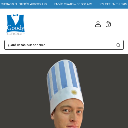
UOTAS SIN INTERÉS +80.000 ARS
ENVÍO GRATIS +150.000 ARS
10% OFF EN TU PRIME
0