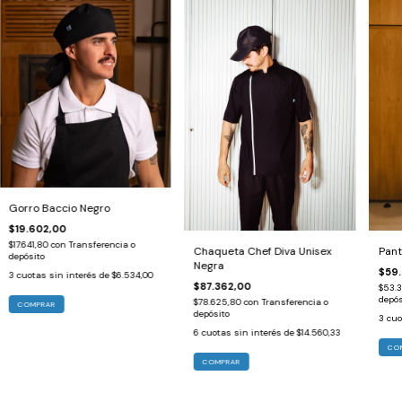
Gorro Baccio Negro
$19.602,00
$17.641,80
con
Transferencia o
Pant
Chaqueta Chef Diva Unisex
depósito
Negra
$59
3
cuotas sin interés de
$6.534,00
$87.362,00
$53.3
depós
$78.625,80
con
Transferencia o
depósito
3
cuo
6
cuotas sin interés de
$14.560,33
CO
COMPRAR